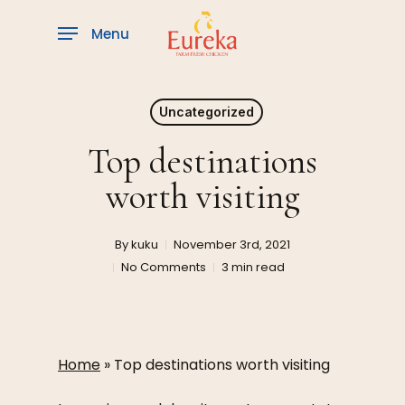
Skip
to
Menu
main
content
Uncategorized
Top destinations
worth visiting
By
kuku
November 3rd, 2021
No Comments
3 min read
Home
»
Top destinations worth visiting